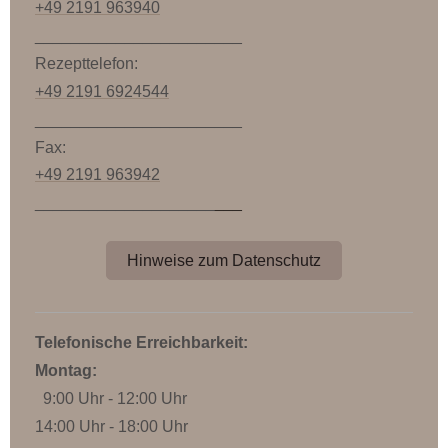
+49 2191 963940
_______________________
Rezepttelefon:
+49 2191 6924544
_______________________
Fax:
+49 2191 963942
____________________
___
Hinweise zum Datenschutz
Telefonische Erreichbarkeit:
Montag:
9:00 Uhr - 12:00 Uhr
14:00 Uhr - 18:00 Uhr