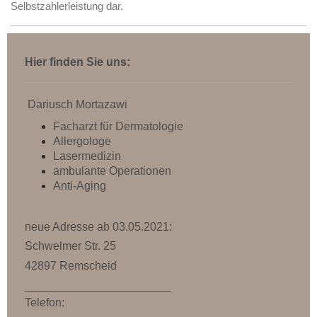
Selbstzahlerleistung dar.
Hier finden Sie uns:
Dariusch Mortazawi
Facharzt für Dermatologie
Allergologe
Lasermedizin
ambulante Operationen
Anti-Aging
neue Adresse ab 03.05.2021:
Schwelmer Str. 25
42897 Remscheid
_______________________
Telefon: