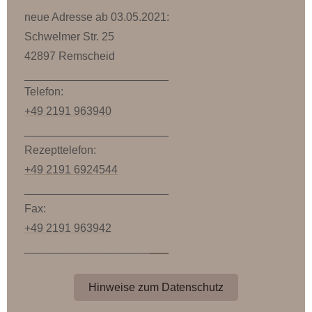
neue Adresse ab 03.05.2021:
Schwelmer Str. 25
42897 Remscheid
_______________________
Telefon:
+49 2191 963940
_______________________
Rezepttelefon:
+49 2191 6924544
_______________________
Fax:
+49 2191 963942
____________________
___
Hinweise zum Datenschutz