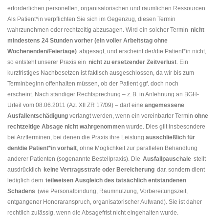
erforderlichen personellen, organisatorischen und räumlichen Ressourcen.
Als Patient*in verpflichten Sie sich im Gegenzug, diesen Termin
wahrzunehmen oder rechtzeitig abzusagen.
Wird ein solcher Termin
nicht
mindestens 24 Stunden vorher (ein voller Arbeitstag ohne
Wochenenden/Feiertage)
abgesagt, und erscheint der/die Patient*in nicht,
so entsteht unserer Praxis ein
nicht zu ersetzender Zeitverlust
. Ein
kurzfristiges Nachbesetzen ist faktisch ausgeschlossen, da wir bis zum
Terminbeginn offenhalten müssen, ob der Patient ggf. doch noch
erscheint.
Nach ständiger Rechtsprechung – z. B. in Anlehnung an BGH-
Urteil vom 08.06.2011 (Az. XII ZR 17/09) – darf eine
angemessene
Ausfallentschädigung
verlangt werden, wenn ein vereinbarter Termin
ohne
rechtzeitige Absage nicht wahrgenommen
wurde. Dies gilt insbesondere
bei Arztterminen, bei denen die Praxis ihre Leistung
ausschließlich für
den/die Patient*in vorhält
, ohne Möglichkeit zur parallelen Behandlung
anderer Patienten (sogenannte Bestellpraxis).
Die
Ausfallpauschale
stellt
ausdrücklich
keine Vertragsstrafe oder Bereicherung
dar, sondern dient
lediglich dem
teilweisen Ausgleich des tatsächlich entstandenen
Schadens
(wie Personalbindung, Raumnutzung, Vorbereitungszeit,
entgangener Honoraranspruch, organisatorischer Aufwand). Sie ist daher
rechtlich zulässig, wenn die Absagefrist nicht eingehalten wurde.